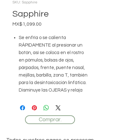
SKU: Sapphire
Sapphire
Price
MX$1,099.00
Se enfría o se calienta
RÁPIDAMENTE al presionar un
botón, así se coloca en el rostro
en pómulos, bolsas de ojos,
párpados, frente, puente nasal,
mejillas, barbilla, zona T, también
para la desintoxicación linfática.
Disminuye las OJERAS y relaja
las facciones.
La tecnología DE CALOR sirve
para abrir instantáneamente los
Comprar.
poros antes de una limpieza
profunda. La formación de
ingredientes activos del canal