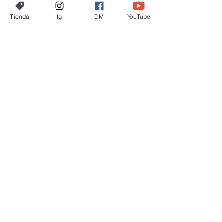
FORMULARIO
para maximiizar resultados.
Tienda
Ig
DM
YouTube
Se puede utilizar en golpes y
E-MAIL
moretones en zonas pequeñas
como COMPRESA de frío a
MENSAJE DIRECTO:
caliente para disminuir el dolor e
hinchazón provocados por el
golpe o dolor muscular.
REDES SOCIALES:
Newsletter
Enter Email
SUBSCRIBE