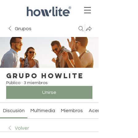
Grupos
Grupo Howlite
Público
·
3 miembros
Unirse
Discusión
Multimedia
Miembros
Acerca de
Volver