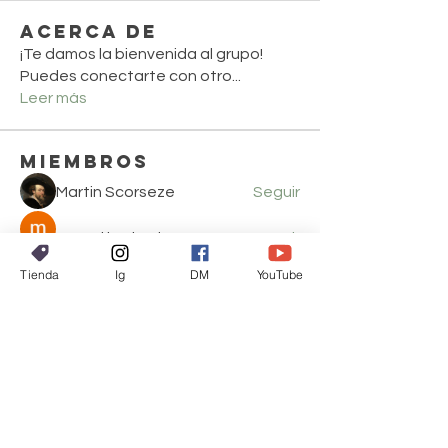
Acerca de
¡Te damos la bienvenida al grupo!
Puedes conectarte con otro
...
Leer más
Miembros
Martin Scorseze
Seguir
mayuri kathade
Seguir
Tienda
Ig
DM
YouTube
mon ruve
Seguir
mon ruve
Ver todos los miembros (3)